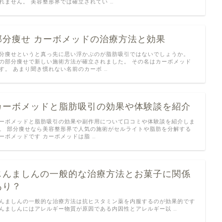
れません。 美容整形界では確立されてい …
部分痩せ カーボメッドの治療方法と効果
分痩せというと真っ先に思い浮かぶのが脂肪吸引ではないでしょうか。
の部分痩せで新しい施術方法が確立されました。 その名はカーボメッド
す。 あまり聞き慣れない名前のカーボ …
カーボメッドと脂肪吸引の効果や体験談を紹介
ーボメッドと脂肪吸引の効果や副作用について口コミや体験談を紹介しま
。 部分痩せなら美容整形界で人気の施術がセルライトや脂肪を分解する
ーボメッドです カーボメッドは脂 …
じんましんの一般的な治療方法とお菓子に関係
あり？
んましんの一般的な治療方法は抗ヒスタミン薬を内服するのが効果的です
んましんにはアレルギー物質が原因である内因性とアレルギー以 …