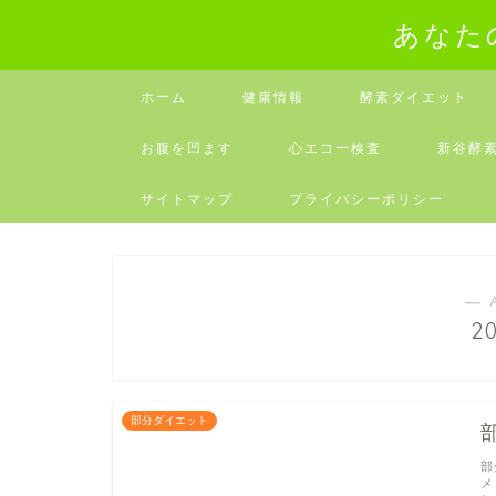
あなた
ホーム
健康情報
酵素ダイエット
お腹を凹ます
心エコー検査
新谷酵
サイトマップ
プライバシーポリシー
― 
2
部分ダイエット
部
メ