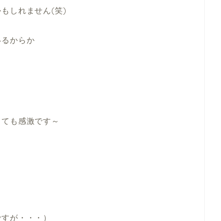
もしれません(笑)
いるからか
っても感激です～
ですが・・・）