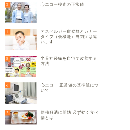
心エコー検査の正常値
3
アスペルガー症候群とカナー
4
タイプ（低機能）自閉症は違
います
坐骨神経痛を自宅で改善する
5
方法
心エコー 正常値の基準値につ
6
いて
便秘解消に即効 必ず効く食べ
7
物とは