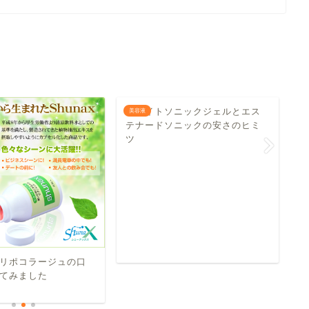
ホワイトソニックジェルとエス
美容液
美
テナードソニックの安さのヒミ
ツ
コ
と
リポコラージュの口
てみました