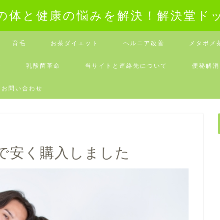
の体と健康の悩みを解決！解決堂ド
育毛
お茶ダイエット
ヘルニア改善
メタボメ
素
乳酸菌革命
当サイトと連絡先について
便秘解消
お問い合わせ
で安く購入しました