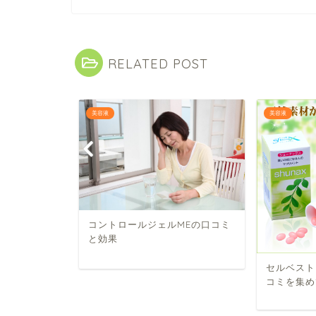
RELATED POST
ェルとエス
美容液
美容液
安さのヒミ
コントロールジェルMEの口コミ
と効果
セルベスト
コミを集め