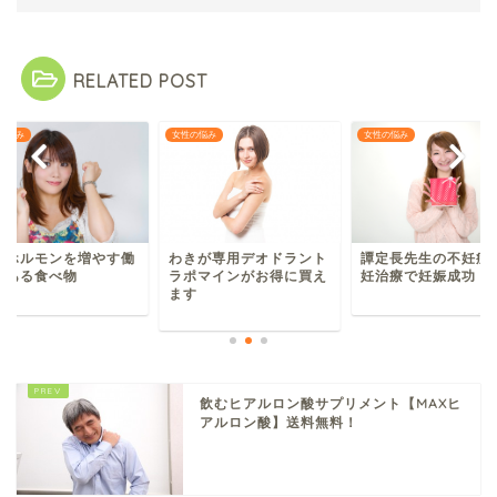
RELATED POST
の悩み
女性の悩み
女性の悩み
性ホルモンを増やす働
譚定長先生の不妊症
わきが専用デオドラント
のある食べ物
妊治療で妊娠成功
ラポマインがお得に買え
ます
飲むヒアルロン酸サプリメント【MAXヒ
アルロン酸】送料無料！