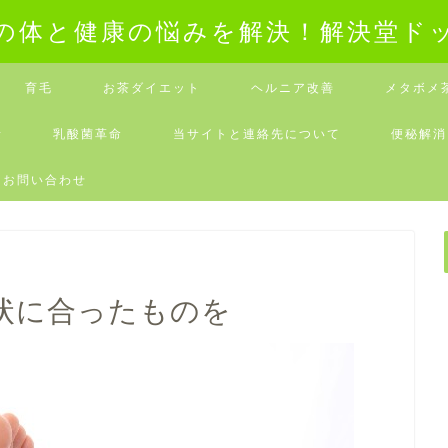
の体と健康の悩みを解決！解決堂ド
育毛
お茶ダイエット
ヘルニア改善
メタボメ
素
乳酸菌革命
当サイトと連絡先について
便秘解消
お問い合わせ
状に合ったものを