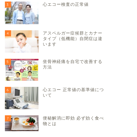
心エコー検査の正常値
3
アスペルガー症候群とカナー
4
タイプ（低機能）自閉症は違
います
坐骨神経痛を自宅で改善する
5
方法
心エコー 正常値の基準値につ
6
いて
便秘解消に即効 必ず効く食べ
7
物とは