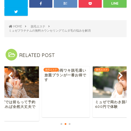
HOME
脱毛エステ
ミュゼプラチナムの無料カウンセリングでムダ毛の悩みを解消
RELATED POST
エステ
エピレの両ワキ脱毛通い
脱毛エステ
脱毛エステ
放題プランが一番お得で
す
ュゼでは前もって予約
ミュゼで両わき脱毛
入れれば全然大丈夫で
600円で体験