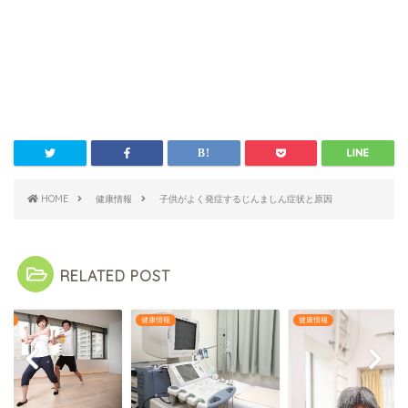
HOME
健康情報
子供がよく発症するじんましん症状と原因
RELATED POST
情報
健康情報
健康情報