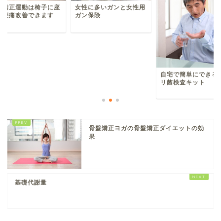
盤矯正運動は椅子に座
女性に多いガンと女性用
て腰痛改善できます
ガン保険
自宅で簡単にできる
リ菌検査キット
骨盤矯正ヨガの骨盤矯正ダイエットの効
果
基礎代謝量