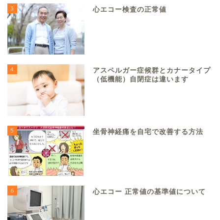
3
心エコー検査の正常値
4
アスペルガー症候群とカナータイプ
（低機能）自閉症は違います
5
坐骨神経痛を自宅で改善する方法
6
心エコー 正常値の基準値について