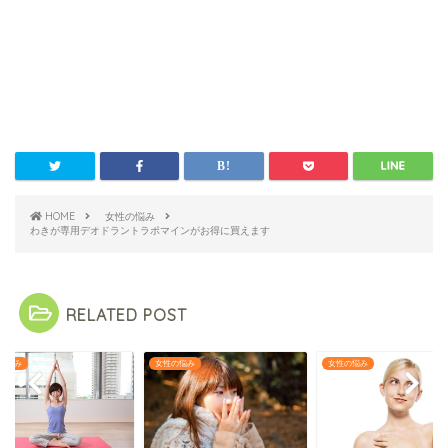
HOME
女性の悩み
わきが専用デオドラントラポマインがお得に買えます
RELATED POST
の悩み
女性の悩み
女性の悩み