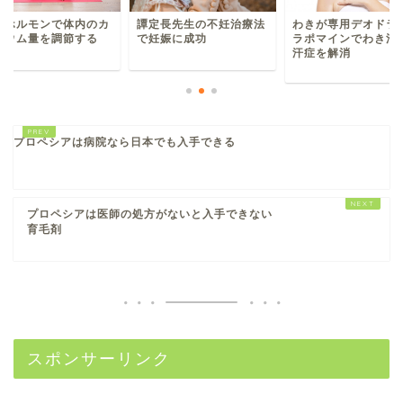
譚定長先生の不妊治療法
性ホルモンで体内のカ
わきが専用デオドラ
で妊娠に成功
シウム量を調節する
ラポマインでわき汗
汗症を解消
プロペシアは病院なら日本でも入手できる
プロペシアは医師の処方がないと入手できない
育毛剤
スポンサーリンク