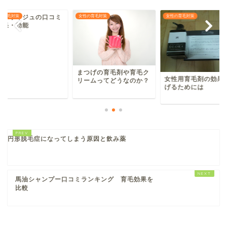
用リリィジュの口コミ
の育毛対策
女性の育毛対策
女性の育毛対策
効果・効能
まつげの育毛剤や育毛ク
女性用育毛剤の効果
リームってどうなのか？
げるためには
円形脱毛症になってしまう原因と飲み薬
馬油シャンプー口コミランキング 育毛効果を
比較