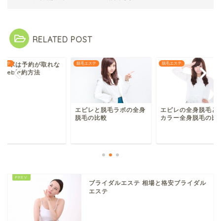
RELATED POST
エステ
脱毛エステ
脱毛ラボは予約が取
脱毛エステ
い？web予約方法
ピレと脱毛ラボの全身
エピレの全身脱毛と銀座
毛の比較
カラー全身脱毛の比較
ブライダルエステ 相場と格安ブライダル
エステ