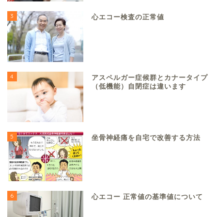
3
心エコー検査の正常値
4
アスペルガー症候群とカナータイプ
（低機能）自閉症は違います
5
坐骨神経痛を自宅で改善する方法
6
心エコー 正常値の基準値について