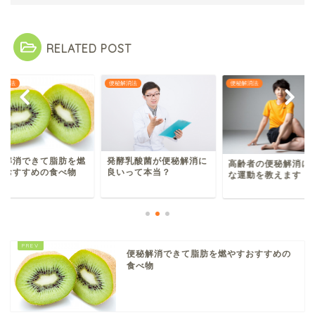
RELATED POST
解消法
便秘解消法
便秘解消法
秘解消できて脂肪を燃
発酵乳酸菌が便秘解消に
高齢者の便秘解消に
すおすすめの食べ物
良いって本当？
な運動を教えます
便秘解消できて脂肪を燃やすおすすめの
食べ物