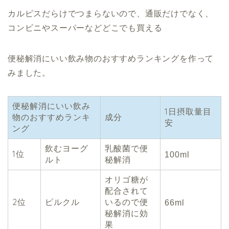
カルピスだらけでつまらないので、通販だけでなく、
コンビニやスーパーなどどこでも買える
便秘解消にいい飲み物のおすすめランキングを作って
みました。
便秘解消にいい飲み
1日摂取量目
物のおすすめランキ
成分
安
ング
飲むヨーグ
乳酸菌で便
1位
100ml
ルト
秘解消
オリゴ糖が
配合されて
2位
ピルクル
いるので便
66ml
秘解消に効
果