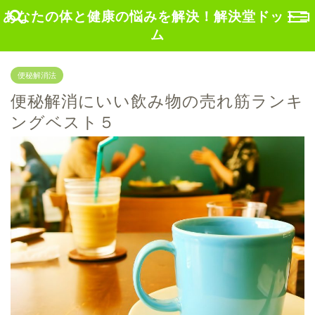
あなたの体と健康の悩みを解決！解決堂ドットコ
ム
便秘解消法
便秘解消にいい飲み物の売れ筋ランキ
ングベスト５